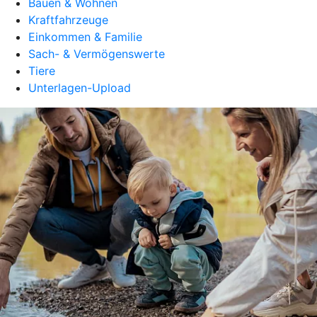
Bauen & Wohnen
Kraftfahrzeuge
Einkommen & Familie
Sach- & Vermögenswerte
Tiere
Unterlagen-Upload